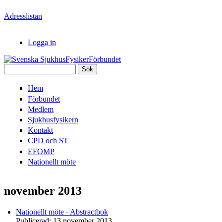
Hoppa till huvudinnehåll
Adresslistan
Logga in
Sök
Svenska
Sökformulär
Hem
SjukhusFysikerFörbundet
Förbundet
Medlem
Sjukhusfysikern
Kontakt
CPD och ST
EFOMP
Nationellt möte
november 2013
Nationellt möte - Abstractbok
Publicerad:
13 november 2013