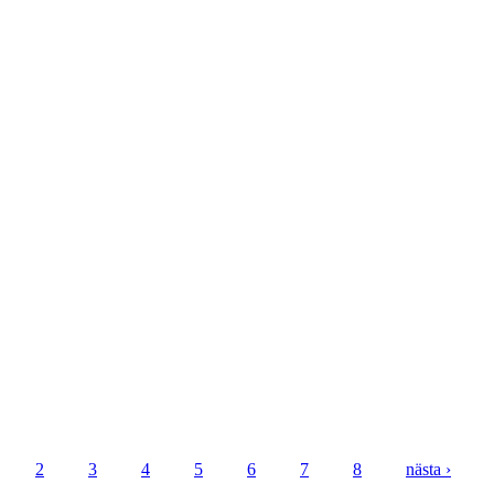
2
3
4
5
6
7
8
nästa ›