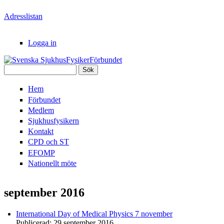
Hoppa till huvudinnehåll
Adresslistan
Logga in
Sök
Svenska
Sökformulär
Hem
SjukhusFysikerFörbundet
Förbundet
Medlem
Sjukhusfysikern
Kontakt
CPD och ST
EFOMP
Nationellt möte
september 2016
International Day of Medical Physics 7 november
Publicerad:
29 september 2016