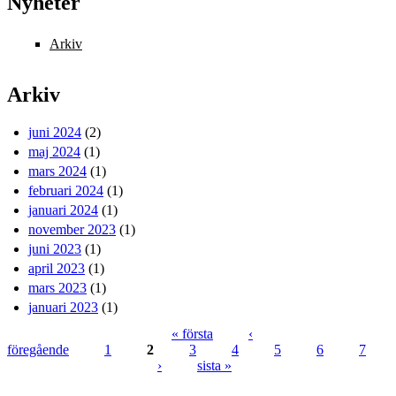
Nyheter
Arkiv
Arkiv
juni 2024
(2)
maj 2024
(1)
mars 2024
(1)
februari 2024
(1)
januari 2024
(1)
november 2023
(1)
juni 2023
(1)
april 2023
(1)
mars 2023
(1)
januari 2023
(1)
« första
‹
föregående
1
2
3
4
5
6
7
Sidor
›
sista »