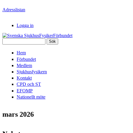
Hoppa till huvudinnehåll
Adresslistan
Logga in
Sök
Svenska
Sökformulär
Hem
SjukhusFysikerFörbundet
Förbundet
Medlem
Sjukhusfysikern
Kontakt
CPD och ST
EFOMP
Nationellt möte
mars 2026