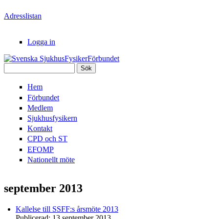
Hoppa till huvudinnehåll
Adresslistan
Logga in
Sök
Svenska
Sökformulär
Hem
SjukhusFysikerFörbundet
Förbundet
Medlem
Sjukhusfysikern
Kontakt
CPD och ST
EFOMP
Nationellt möte
september 2013
Kallelse till SSFF:s årsmöte 2013
Publicerad:
13 september 2013