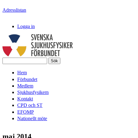
Hoppa till huvudinnehåll
Adresslistan
Logga in
Sök
Svenska
Sökformulär
Hem
SjukhusFysikerFörbundet
Förbundet
Medlem
Sjukhusfysikern
Kontakt
CPD och ST
EFOMP
Nationellt möte
maj 2014