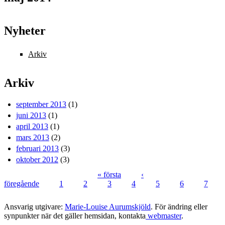
Nyheter
Arkiv
Arkiv
september 2013
(1)
juni 2013
(1)
april 2013
(1)
mars 2013
(2)
februari 2013
(3)
oktober 2012
(3)
« första
‹
föregående
1
2
3
4
5
6
7
Sidor
Ansvarig utgivare:
Marie-Louise Aurumskjöld
. För ändring eller
synpunkter när det gäller hemsidan, kontakta
webmaster
.