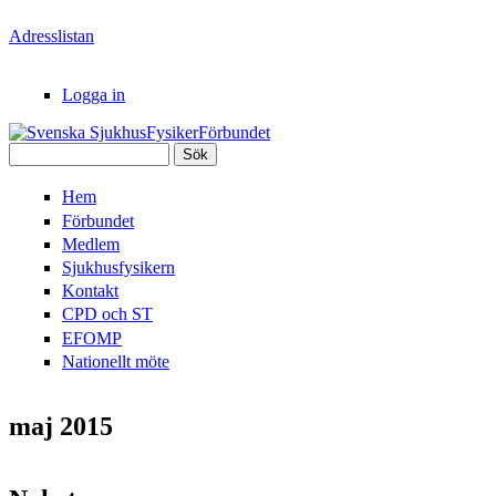
Hoppa till huvudinnehåll
Adresslistan
Logga in
Sök
Svenska
Sökformulär
Hem
SjukhusFysikerFörbundet
Förbundet
Medlem
Sjukhusfysikern
Kontakt
CPD och ST
EFOMP
Nationellt möte
maj 2015