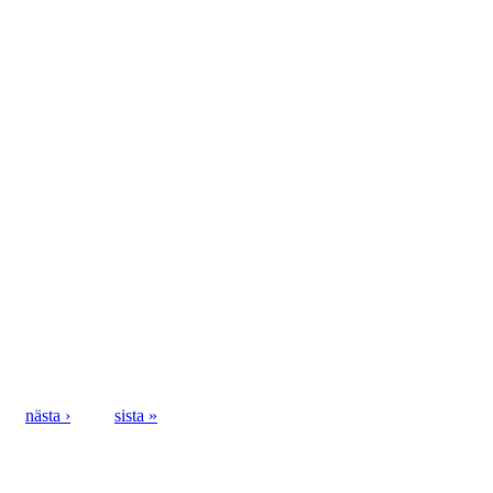
nästa ›
sista »