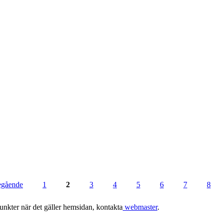
regående
1
2
3
4
5
6
7
8
punkter när det gäller hemsidan, kontakta
webmaster
.