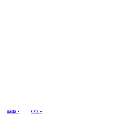
nästa ›
sista »