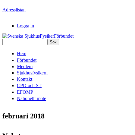
Hoppa till huvudinnehåll
Adresslistan
Logga in
Sök
Svenska
Sökformulär
Hem
SjukhusFysikerFörbundet
Förbundet
Medlem
Sjukhusfysikern
Kontakt
CPD och ST
EFOMP
Nationellt möte
februari 2018