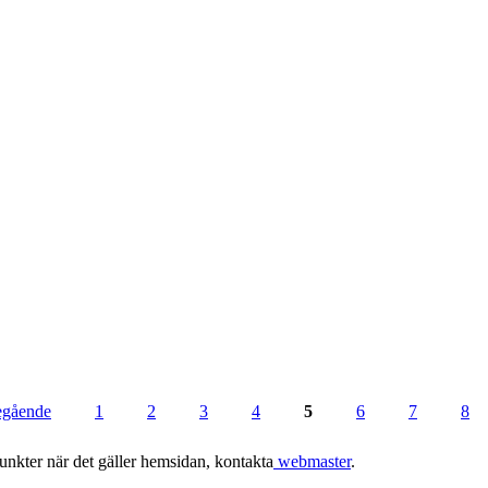
regående
1
2
3
4
5
6
7
8
punkter när det gäller hemsidan, kontakta
webmaster
.