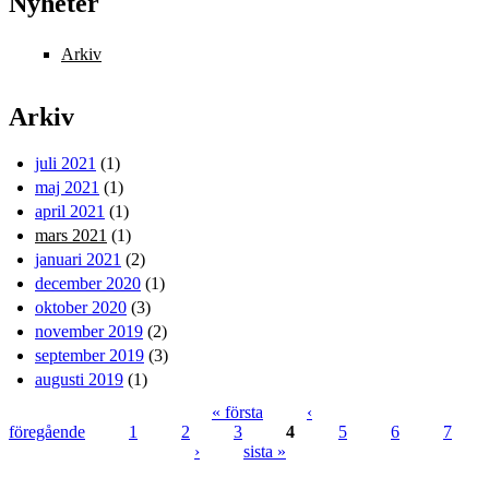
Nyheter
Arkiv
Arkiv
juli 2021
(1)
maj 2021
(1)
april 2021
(1)
mars 2021
(1)
januari 2021
(2)
december 2020
(1)
oktober 2020
(3)
november 2019
(2)
september 2019
(3)
augusti 2019
(1)
« första
‹
föregående
1
2
3
4
5
6
7
Sidor
›
sista »