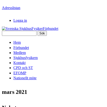
Hoppa till huvudinnehåll
Adresslistan
Logga in
Sök
Svenska
Sökformulär
Hem
SjukhusFysikerFörbundet
Förbundet
Medlem
Sjukhusfysikern
Kontakt
CPD och ST
EFOMP
Nationellt möte
mars 2021