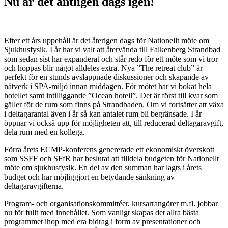
Nu är det äntligen dags igen!
Efter ett års uppehåll är det återigen dags för Nationellt möte om
Sjukhusfysik. I år har vi valt att återvända till Falkenberg Strandbad
som sedan sist har expanderat och står redo för ett möte som vi tror
och hoppas blir något alldeles extra. Nya ”The retreat club” är
perfekt för en stunds avslappnade diskussioner och skapande av
nätverk i SPA-miljö innan middagen. För mötet har vi bokat hela
hotellet samt intilliggande ”Ocean hotell”. Det är först till kvar som
gäller för de rum som finns på Strandbaden. Om vi fortsätter att växa
i deltagarantal även i år så kan antalet rum bli begränsade. I år
öppnar vi också upp för möjligheten att, till reducerad deltagaravgift,
dela rum med en kollega.
Förra årets ECMP-konferens genererade ett ekonomiskt överskott
som SSFF och SFfR har beslutat att tilldela budgeten för Nationellt
möte om sjukhusfysik. En del av den summan har lagts i årets
budget och har möjliggjort en betydande sänkning av
deltagaravgifterna.
Program- och organisationskommittéer, kursarrangörer m.fl. jobbar
nu för fullt med innehållet. Som vanligt skapas det allra bästa
programmet ihop med era bidrag i form av presentationer och