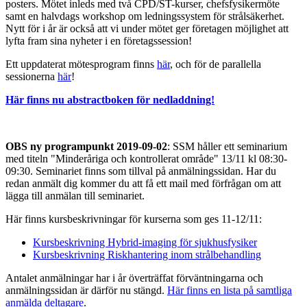
posters. Mötet inleds med två CPD/ST-kurser, chefsfysikermöte
samt en halvdags workshop om ledningssystem för strålsäkerhet.
Nytt för i år är också att vi under mötet ger företagen möjlighet att
lyfta fram sina nyheter i en företagssession!
Ett uppdaterat mötesprogram finns
här
, och för de parallella
sessionerna
här
!
Här finns nu abstractboken för nedladdning!
OBS ny programpunkt 2019-09-02
: SSM håller ett seminarium
med titeln "Minderåriga och kontrollerat område" 13/11 kl 08:30-
09:30. Seminariet finns som tillval på anmälningssidan. Har du
redan anmält dig kommer du att få ett mail med förfrågan om att
lägga till anmälan till seminariet.
Här finns kursbeskrivningar för kurserna som ges 11-12/11:
Kursbeskrivning Hybrid-imaging för sjukhusfysiker
Kursbeskrivning Riskhantering inom strålbehandling
Antalet anmälningar har i år överträffat förväntningarna och
anmälningssidan är därför nu stängd.
Här finns en lista på samtliga
anmälda deltagare
.