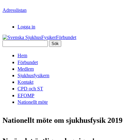
Hoppa till huvudinnehåll
Adresslistan
Logga in
Sök
Svenska
Sökformulär
Hem
SjukhusFysikerFörbundet
Förbundet
Medlem
Sjukhusfysikern
Kontakt
CPD och ST
EFOMP
Nationellt möte
Nationellt möte om sjukhusfysik 2019