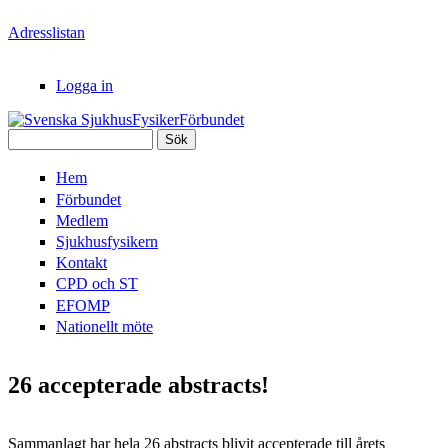
Hoppa till huvudinnehåll
Adresslistan
Logga in
Sök
Svenska
Sökformulär
Hem
SjukhusFysikerFörbundet
Förbundet
Medlem
Sjukhusfysikern
Kontakt
CPD och ST
EFOMP
Nationellt möte
26 accepterade abstracts!
Sammanlagt har hela 26 abstracts blivit accepterade till årets