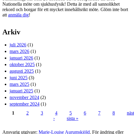
Nationella möte om sjukhusfysik! Detta är med all sannolikhet
rekord och borgar för ett mycket innehållsrikt möte. Glöm inte bort
att
anmäla dig
!
Arkiv
juli 2026
(1)
mars 2026
(1)
januari 2026
(1)
oktober 2025
(1)
augusti 2025
(1)
juni 2025
(3)
mars 2025
(1)
januari 2025
(1)
november 2024
(2)
september 2024
(1)
1
2
3
4
5
6
7
8
näs
›
sista »
Sidor
Ansvarig utgivare:
Marie-Louise Aurumskjöld
. För ändring eller