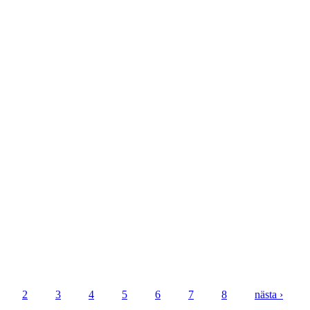
2
3
4
5
6
7
8
nästa ›