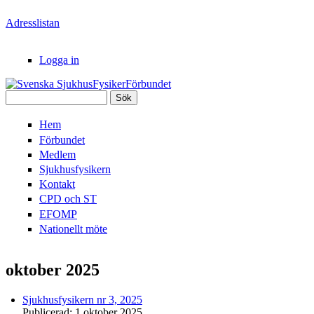
Hoppa till huvudinnehåll
Adresslistan
Logga in
Sök
Svenska
Sökformulär
Hem
SjukhusFysikerFörbundet
Förbundet
Medlem
Sjukhusfysikern
Kontakt
CPD och ST
EFOMP
Nationellt möte
oktober 2025
Sjukhusfysikern nr 3, 2025
Publicerad:
1 oktober 2025