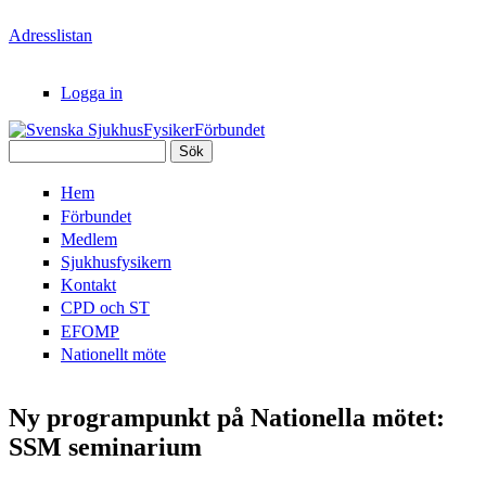
Hoppa till huvudinnehåll
Adresslistan
Logga in
Sök
Svenska
Sökformulär
Hem
SjukhusFysikerFörbundet
Förbundet
Medlem
Sjukhusfysikern
Kontakt
CPD och ST
EFOMP
Nationellt möte
Ny programpunkt på Nationella mötet:
SSM seminarium