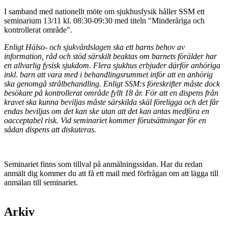
I samband med nationellt möte om sjukhusfysik håller SSM ett
seminarium 13/11 kl. 08:30-09:30 med titeln "Minderåriga och
kontrollerat område".
Enligt Hälso- och sjukvårdslagen ska ett barns behov av
information, råd och stöd särskilt beaktas om barnets förälder har
en allvarlig fysisk sjukdom. Flera sjukhus erbjuder därför anhöriga
inkl. barn
att vara med i behandlingsrummet inför att en anhörig
ska genomgå strålbehandling. Enligt SSM:s föreskrifter måste dock
besökare på kontrollerat område fyllt 18 år. För att en dispens från
kravet ska kunna beviljas måste särskilda skäl föreligga och det får
endas beviljas om det kan ske utan att det kan antas medföra en
oacceptabel risk. Vid seminariet kommer förutsättningar för en
sådan dispens att diskuteras.
Seminariet finns som tillval på anmälningssidan. Har du redan
anmält dig kommer du att få ett mail med förfrågan om att lägga till
anmälan till seminariet.
Arkiv