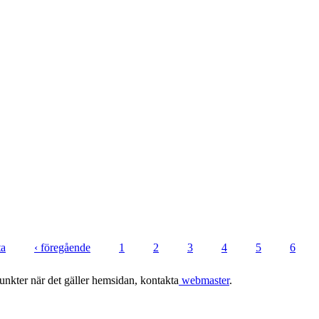
ta
‹ föregående
1
2
3
4
5
6
punkter när det gäller hemsidan, kontakta
webmaster
.