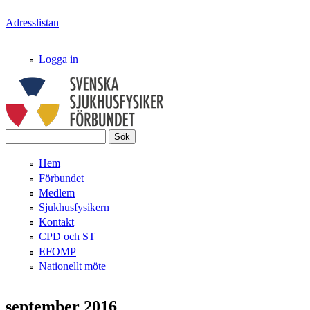
Hoppa till huvudinnehåll
Adresslistan
Logga in
Sök
Svenska
Sökformulär
Hem
SjukhusFysikerFörbundet
Förbundet
Medlem
Sjukhusfysikern
Kontakt
CPD och ST
EFOMP
Nationellt möte
september 2016