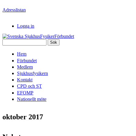
Hoppa till huvudinnehåll
Adresslistan
Logga in
Sök
Svenska
Sökformulär
Hem
SjukhusFysikerFörbundet
Förbundet
Medlem
Sjukhusfysikern
Kontakt
CPD och ST
EFOMP
Nationellt möte
oktober 2017