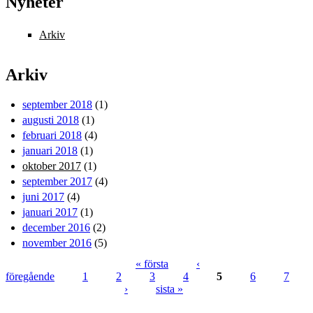
Nyheter
Arkiv
Arkiv
september 2018
(1)
augusti 2018
(1)
februari 2018
(4)
januari 2018
(1)
oktober 2017
(1)
september 2017
(4)
juni 2017
(4)
januari 2017
(1)
december 2016
(2)
november 2016
(5)
« första
‹
föregående
1
2
3
4
5
6
7
Sidor
›
sista »