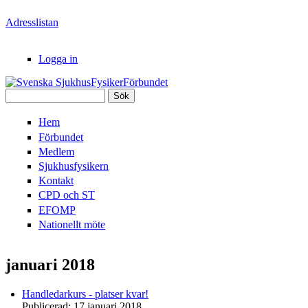
Hoppa till huvudinnehåll
Adresslistan
Logga in
Sök
Svenska
Sökformulär
Hem
SjukhusFysikerFörbundet
Förbundet
Medlem
Sjukhusfysikern
Kontakt
CPD och ST
EFOMP
Nationellt möte
januari 2018
Handledarkurs - platser kvar!
Publicerad:
17 januari 2018