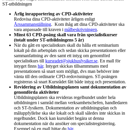
ST-utbildningen
Årlig inrapportering av CPD-aktiviteter
Redovisa dina CPD-aktiviteter årligen enligt
Årssammanställning
.
Kom ihåg att dina CPD-aktiviteter ska
vara anpassade till kraven i
målbeskrivningen
.
Minst 63 CPD-poäng skall vara från specialistkurser
(totalt under ST-utbildningens 5 år)
När du gått en specialistkurs skall du hålla ett seminarium
lokalt på din arbetsplats och sedan skicka presentationen eller
sammanfattning av den samt ett intyg om genomförd
specialistkurs till
kursradet@sjukhusfysiker.se
. En mall för
intyget finns
här
. Intyget skickas tillsammmans med
presentationen så snart som möjligt, dvs man behöver inte
vänta till den ordinarie CPD-redovisningen. ST-poängen
registreras så snart Kursrådet fått både intyg och presentation.
Revidering av Utbildningsplanen samt dokumentation av
genomförda aktiviteter
Utbildningsplanen ska revideras regelbundet under hela
utbildningen i samråd mellan verksamhetschefen, handledaren
och ST-fysikern. Dokumentation av utbildningsplan och
måluppfyllelse ska ske lokalt och skall således inte skickas in
regelbundet. Dock kan kursrådet begära ut denna
dokumentation när du ansöker om specialistregistrering.
Exempel på en mall hittar du
här
.