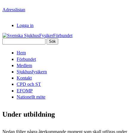
Hoppa till huvudinnehåll
Adresslistan
Logga in
Sök
Svenska
Sökformulär
Hem
SjukhusFysikerFörbundet
Förbundet
Medlem
Sjukhusfysikern
Kontakt
CPD och ST
EFOMP
Nationellt möte
Under utbildning
Nedan följer några återkommande moment som skall utföras under