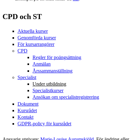
CPD och ST
Aktuella kurser
Genomförda kurser
För kursarrangörer
CPD
Regler för poängsättning
Anmälan
Årssammanställning
Specialist
Under utbildning
Specialistkurser
Ansökan om specialistregistrering
Dokument
Kursrådet
Kontakt
GDPR-policy för kursrådet
Ansvarig utgivare:
Marie-Louise Aurumskjöld
. För ändring eller